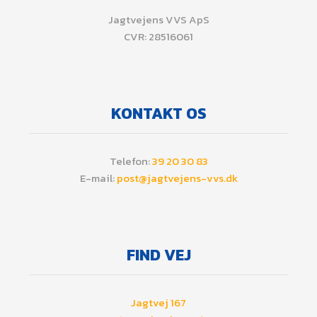
​Jagtvejens VVS ApS
CVR: 28516061
KONTAKT OS
​Telefon:
39 20 30 83
E-mail:
post@jagtvejens-vvs.dk
​FIND VEJ
Jagtvej 167