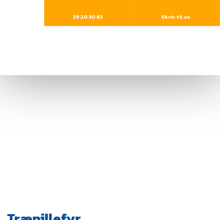
39 20 30 83​
Skriv til os
Træpillefyr