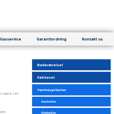
Gasservice
Garantiordning
Kontakt os
Badeværelset
Køkkenet
Varmesystemer
n være i et
Gaskedler
 din
Oliekedler