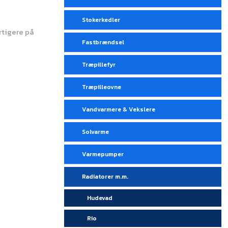
Stokerkedler
rtigere på
Fastbrændsel
Træpillefyr
Træpilleovne
Vandvarmere & Vekslere
Solvarme
Varmepumper
Radiatorer m.m.
Hudevad
Rio