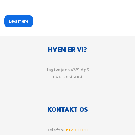
Læs mere​
HVEM ER VI?
​Jagtvejens VVS ApS
CVR: 28516061
KONTAKT OS
​Telefon:
39 20 30 83