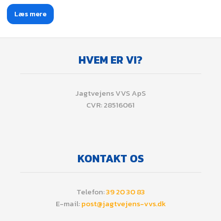
Læs mere​
HVEM ER VI?
​Jagtvejens VVS ApS
CVR: 28516061
KONTAKT OS
​Telefon:
39 20 30 83
E-mail:
post@jagtvejens-vvs.dk