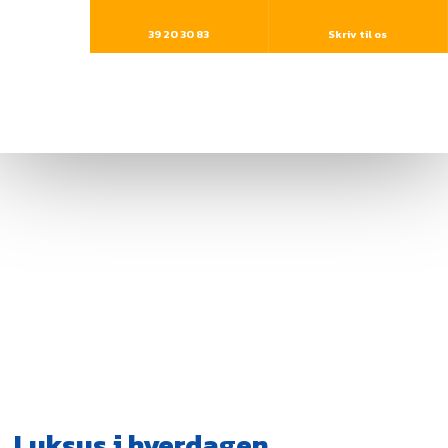
39 20 30 83​
Skriv til os
Luksus i hverdagen