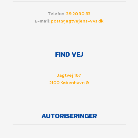
​Telefon:
39 20 30 83
E-mail:
post@jagtvejens-vvs.dk
​FIND VEJ
Jagtvej 167
​2100 København Ø
AUTORISERINGER