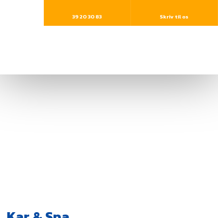
39 20 30 83​
Skriv til os
Kar & Spa