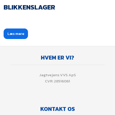
BLIKKENSLAGER
Læs mere​
HVEM ER VI?
​Jagtvejens VVS ApS
CVR: 28516061
KONTAKT OS