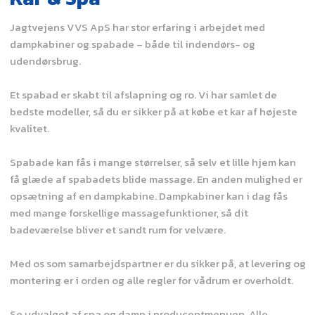
Jagtvejens VVS ApS har stor erfaring i arbejdet med
dampkabiner og spabade – både til indendørs- og
udendørsbrug.
Et spabad er skabt til afslapning og ro. Vi har samlet de
bedste modeller, så du er sikker på at købe et kar af højeste
kvalitet.
Spabade kan fås i mange størrelser, så selv et lille hjem kan
få glæde af spabadets blide massage. En anden mulighed er
opsætning af en dampkabine. Dampkabiner kan i dag fås
med mange forskellige massagefunktioner, så dit
badeværelse bliver et sandt rum for velvære.
Med os som samarbejdspartner er du sikker på, at levering og
montering er i orden og alle regler for vådrum er overholdt.
Se udvalget af spa og damp i producentmenuen. Alle