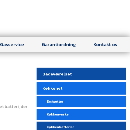
Gasservice
Garantiordning
Kontakt os
Badeværelset
Køkkenet
Emhætter
t batteri, der
Køkkenvaske
Køkkenbatterier