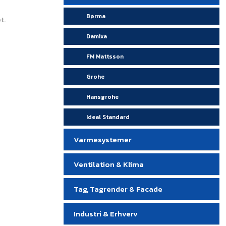
Børma
t.
Damixa
FM Mattsson
Grohe
Hansgrohe
Ideal Standard
Varmesystemer
Ventilation & Klima
Tag, Tagrender & Facade
Industri & Erhverv