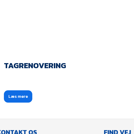
TAGRENOVERING
Læs mere​
KONTAKT OS
​FIND VEJ