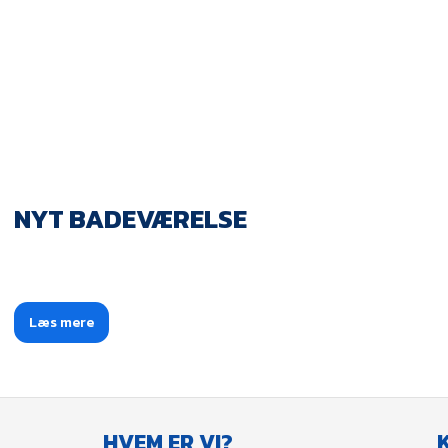
NYT BADEVÆRELSE
Læs mere​
HVEM ER VI?