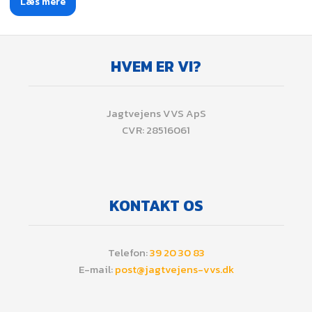
Læs mere​
HVEM ER VI?
​Jagtvejens VVS ApS
CVR: 28516061
KONTAKT OS
​Telefon:
39 20 30 83
E-mail:
post@jagtvejens-vvs.dk