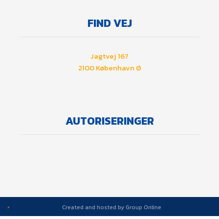
​FIND VEJ
Jagtvej 167
​2100 København Ø
AUTORISERINGER
Created and hosted by Group Online